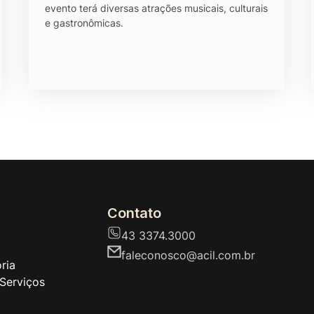
evento terá diversas atrações musicais, culturais
e gastronômicas.
Contato
43 3374.3000
faleconosco@acil.com.br
ria
Serviços