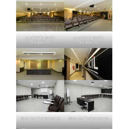
Auditório David
Auditório David
Dequêch
Dequêch
Sala de Treinamento
Sala de Treinamento
2
2