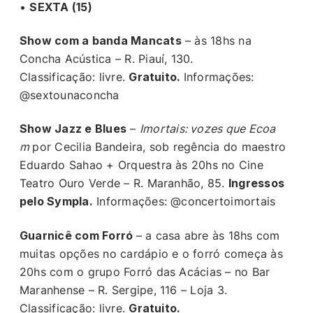
•
SEXTA (15)
Show com a banda Mancats
– às 18hs na
Concha Acústica – R. Piauí, 130.
Classificação: livre.
Gratuito.
Informações:
@sextounaconcha
Show Jazz e Blues
–
Imortais: vozes que Ecoa
m
por Cecilia Bandeira, sob regência do maestro
Eduardo Sahao + Orquestra às 20hs no Cine
Teatro Ouro Verde – R. Maranhão, 85.
Ingressos
pelo Sympla.
Informações: @concertoimortais
Guarnicê com Forró
– a casa abre às 18hs com
muitas opções no cardápio e o forró começa às
20hs com o grupo Forró das Acácias – no Bar
Maranhense – R. Sergipe, 116 – Loja 3.
Classificação: livre.
Gratuito.