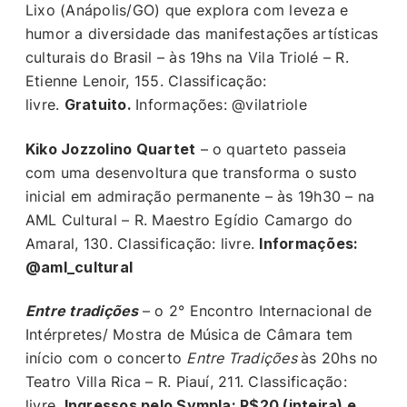
Lixo (Anápolis/GO) que explora com leveza e
humor a diversidade das manifestações artísticas
culturais do Brasil – às 19hs na Vila Triolé – R.
Etienne Lenoir, 155. Classificação:
livre.
Gratuito.
Informações: @vilatriole
Kiko Jozzolino Quartet
– o quarteto passeia
com uma desenvoltura que transforma o susto
inicial em admiração permanente – às 19h30 – na
AML Cultural – R. Maestro Egídio Camargo do
Amaral, 130. Classificação: livre.
Informações:
@aml_cultural
Entre tradições
– o 2° Encontro Internacional de
Intérpretes/ Mostra de Música de Câmara tem
início com o concerto
Entre Tradições
às 20hs no
Teatro Villa Rica – R. Piauí, 211. Classificação:
livre.
Ingressos pelo Sympla: R$20 (inteira) e